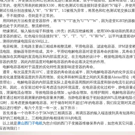
/2视为异常，并更换黑色和红色测试笔进行重新测量。双手不能摆动。如果有摆动，这
正常的。使用万用表的欧姆块X100，将红色测试引线连接到逆变器的“N”端子，并使
测试引线分别连接输入“R”、“S”和“T”。1/2被视为异常，将黑色和红色测试笔交换以
量。手不能摆动，否则是不正常的。
用同样的方法检查逆变器部件，将“R”“S”“T”改为“U”“V”“W”，因为逆变IGBT的源
极也处于关闭状态。整流桥特性。
绝缘测试。输入输出端子和接地（外壳）的高压绝缘检测，使用500v振动筛的黑表
逆变器的接记。红色端分别连接到“R”、“S”、“T”、“U”、“V”和“W”。以平均速度摇动
，测得的绝缘电阻应在SM以上。
电容检测。主电路主要由三相或单相整流桥、平滑电容器、滤波电容器、IPM逆变
流电阻、接触器等部件组成。其中，平滑铝电解电容器对逆变器寿命的影响，其寿命
由施加在其两端的直流电压和内部温度决定。在主电路的设计中，根据电源电压选择
容器的类型，因此内部温度对电解电容器的寿命起着决定性的作用。
电解电容器相对于温度的劣化特性直接影响逆变器的寿命。
通常，每次温度升高10°C，逆变器的寿命就会减半，因为电解电容器内的化学反应
致劣化速度随着温度的升高而增加。劣化率和材料温度之间的关系遵循Alerius理论（
质理论）。电解电容器的内部温度实际上是电容器周围的环境温度和脉动电流引起的
之和。因此，在安装过程中应考虑适当的环境温度。在电容器劣化过程中，静电容量
低，泄漏电流会增加，等效电阻值会增加，tgδ值会增加。在维护期间，电解电容器的
通常通过相对容易测量的静电容量来判断。当静电容量低于初始值的80%且绝缘电阻
MΩ时，应考虑更换电解电容器。对于储存时间不超过5年的电容器，我们应定期对其
电以进行维护，每六个月至一年一次，如下所示：
首先准备一个功率不小于5KW的三相调压器，将调压器的输入端连接到具有短路和
保护的三相电源上。三相电源的每相须有10A的电流
以上就是
唐山西门子电机
为您介绍的西门子变频器维修保养内容，如您有其它问题
应咨询我们！