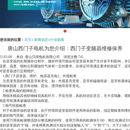
您当前的位置：
首页
>
新闻动态
>
行业新闻
唐山西门子电机为您介绍：西门子变频器维修保养
22-03-08
来自:
唐山贝得电机有限公司
浏览次数:741
在逆变器的长期储存过程中，储存环境可能会对逆变器本身产生许多不利影响，并
湿度、温度、细粉尘和腐蚀性气体有一定的要求。在保证环境满足要求的前提下，还
对逆变器进行定期维护。
1.西门子逆变器、维护、电容器充电1。外观检查
注意逆变器的外观是否有变化，如：外观是否变形，是否有磕碰痕迹；是否有液体
和物体脱落；是否有动物、昆虫、漂浮物等异常变化。
2.检查风扇的精神状态
用细木棍或其他软物移动风机叶片，手应光滑，风机转动应灵活，无卡涩现象。观
扇是否有液体渗漏或润滑油痕迹。
3.电气性能检查
对于长期存放的逆变器，由于环境和逆变器部件使用寿命的影响，须定期检查和维
变器的电气性能。具体做法如下：
使用万用表检测整流部分整流桥的特性，使用万用表的欧姆块X100，将红色测试引
接到逆变器的“P”端，并使用黑色测试引线分别连接输入“R”、“S”和“T”/3，大于2/3或